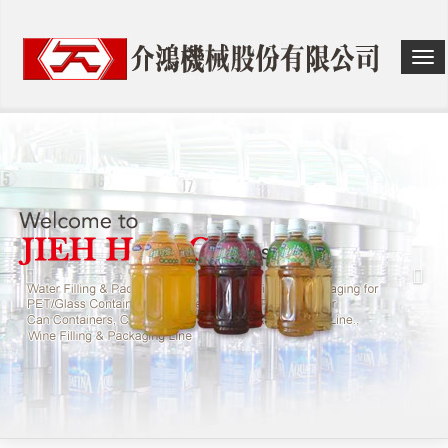
選
單
切
換