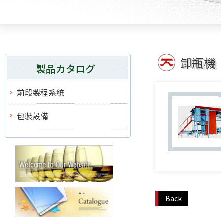
卸瓶機
製品カタログ
前段製程系統
包裝設備
Back