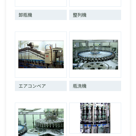
卸瓶機
整列機
エアコンベア
瓶洗機