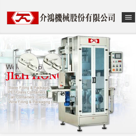
選
單
切
換