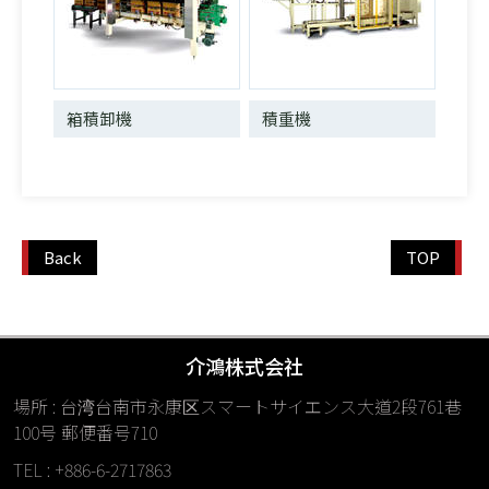
箱積卸機
積重機
Back
TOP
介鴻株式会社
場所 : 台湾台南市永康区スマートサイエンス大道2段761巷
100号 郵便番号710
TEL : +886-6-2717863