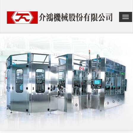
选
单
切
换