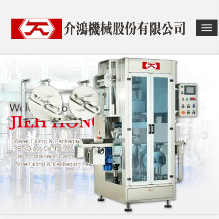
选
单
切
换