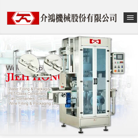
选
单
切
换